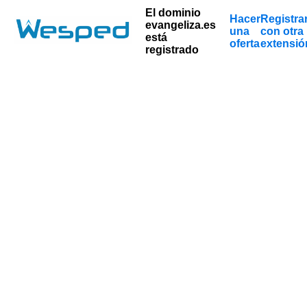
El dominio
Hacer
Registra
evangeliza.es
una
con otra
está
oferta
extensió
registrado